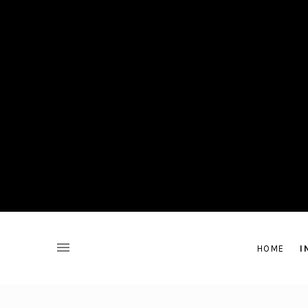
ORANGE C
HOME
I