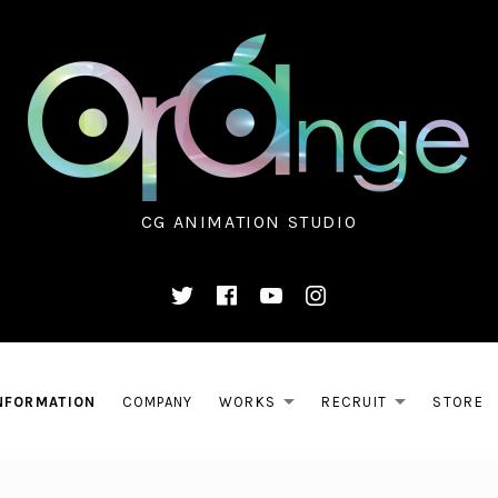
CG ANIMATION STUDIO
O.,LTD.
Twitter
Facebook
Youtube
Instagram
NFORMATION
COMPANY
WORKS
RECRUIT
STORE
EXPAND SUBM
EXPAN