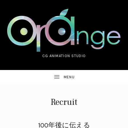
CG ANIMATION STUDIO
ORANGE CO.,LTD.
Recruit
UBMENU
100年後に伝える