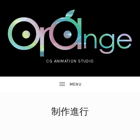
CG ANIMATION STUDIO
ORANGE CO.,LTD.
制作進行
UBMENU