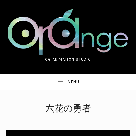
CG ANIMATION STUDIO
ORANGE CO.,LTD.
六花の勇者
UBMENU