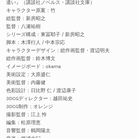
遣い』（講談社ノベルス・講談社文庫）
キャラクター原案：
竹
総監督：
新房昭之
監督：
八瀬祐樹
シリーズ構成
：
東冨耶子 / 新房昭之
脚本
：
木澤行人 / 中本宗応
キャラクターデザイン
：
総作画監督
・
渡辺明夫
総作画監督：
鈴木博文
イメージボード：
okama
美術設定：
大原盛仁
美術監督：
内藤健
色彩設計：
日比野 仁 / 渡辺康子
3DCGディレクター：
越田祐史
3DCG制作：
オレンジ
撮影監督：
江上 怜
編集：
松原理恵
音響監督
：
鶴岡陽太